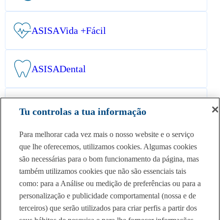
ASISA
Vida +Fácil
ASISA
Dental
ASISA
Acidentes Pessoais
Tu controlas a tua informação
Para melhorar cada vez mais o nosso website e o serviço
que lhe oferecemos, utilizamos cookies. Algumas cookies
são necessárias para o bom funcionamento da página, mas
também utilizamos cookies que não são essenciais tais
como: para a Análise ou medição de preferências ou para a
Rede Prestadores
personalização e publicidade comportamental (nossa e de
Sobre nós
terceiros) que serão utilizados para criar perfis a partir dos
Destaques Asisa
Portal Mediadores